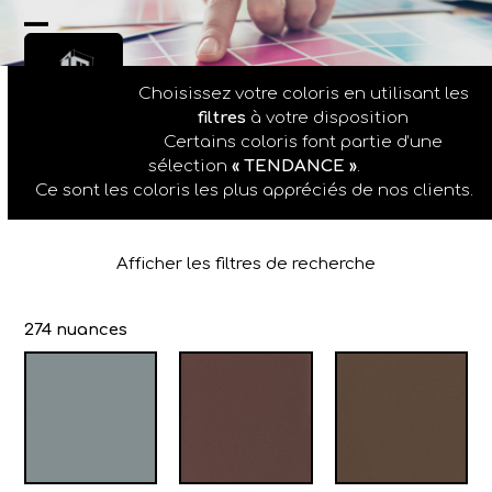
Skip
to
Open
Close
content
mobile
mobile
Choisissez votre coloris en utilisant les
menu
menu
filtres
à votre disposition
Certains coloris font partie d’une
sélection
« TENDANCE »
.
Ce sont les coloris les plus appréciés de nos clients.
Afficher les filtres de recherche
274 nuances