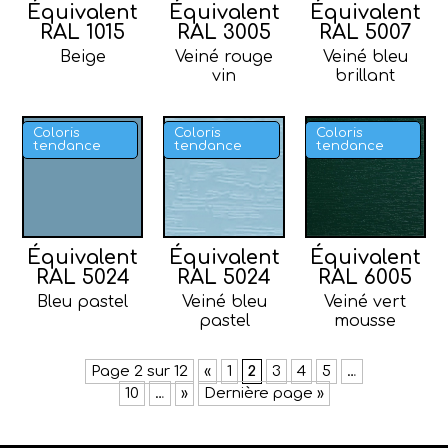
Équivalent
Équivalent
Équivalent
RAL 1015
RAL 3005
RAL 5007
Beige
Veiné rouge
Veiné bleu
vin
brillant
Coloris
Coloris
Coloris
tendance
tendance
tendance
Équivalent
Équivalent
Équivalent
RAL 5024
RAL 5024
RAL 6005
Bleu pastel
Veiné bleu
Veiné vert
pastel
mousse
Page 2 sur 12
«
1
2
3
4
5
…
10
…
»
Dernière page »