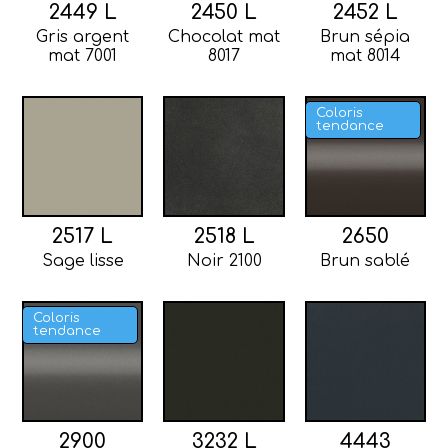
2449 L
2450 L
2452 L
Gris argent
Chocolat mat
Brun sépia
mat 7001
8017
mat 8014
Coloris
tendance
2517 L
2518 L
2650
Sage lisse
Noir 2100
Brun sablé
Coloris
tendance
2900
3232 L
4443