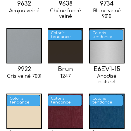
9632
9638
9734
Acajou veiné
Chêne foncé
Blanc veiné
veiné
9010
Coloris
Coloris
tendance
tendance
9922
Brun
E6EV1-15
Gris veiné 7001
1247
Anodisé
naturel
Coloris
Coloris
Coloris
tendance
tendance
tendance