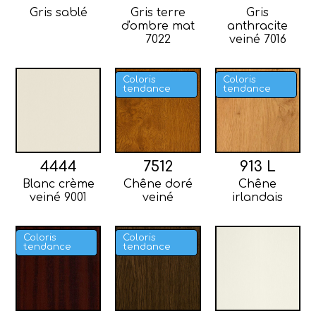
Gris sablé
Gris terre
Gris
d'ombre mat
anthracite
7022
veiné 7016
Coloris
Coloris
tendance
tendance
4444
7512
913 L
Blanc crème
Chêne doré
Chêne
veiné 9001
veiné
irlandais
Coloris
Coloris
tendance
tendance