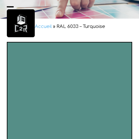
Skip
to
Open
Close
content
mobile
mobile
Accueil
»
RAL 6033 – Turquoise
menu
menu