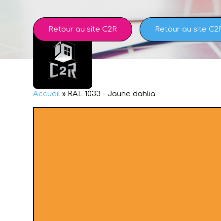
Skip
to
content
Retour au site C2R
Retour au site C2
Accueil
»
RAL 1033 – Jaune dahlia