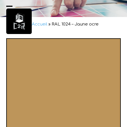
Skip
to
Open
Close
content
mobile
mobile
Accueil
»
RAL 1024 – Jaune ocre
menu
menu