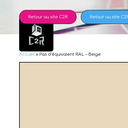
Skip
to
content
Retour au site C2R
Retour au site C2
Accueil
»
Pas d’équivalent RAL – Beige